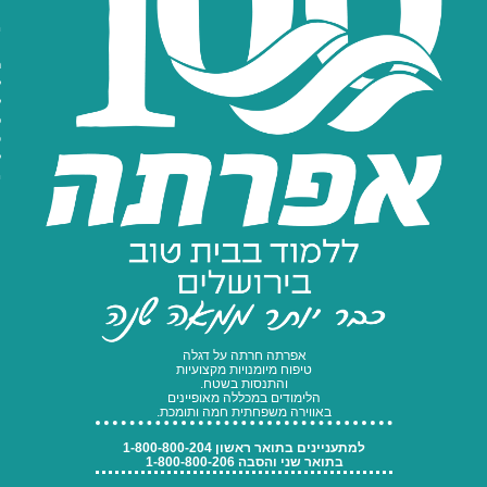
content
ומורשת
תקנון לימודים
רישום וקבלה
תואר שני באוריינות
מערכת שעות
צור קשר
ושפה
חובות מכללה
הסבת אקדמאים
ומשרד החינוך
להוראה
לוח בחינות
לימודי המשך
נוהל בחינות
כניסה להוראה
למי פונים?
הצהרת
פיתוח מקצועי
טופסי פנייה
לימודי תעודה
שכר לימוד
פרטיות
תוכניות מיוחדות
אגודת
הסטודנטים
מלגות והלוואות
מרכז תמיכה
לימודי