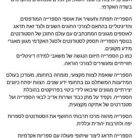
ם
תדאג
דנטים.
 מאגרי
יים
ן בעולם
כיוונים
יה ועל
לספרות
ות