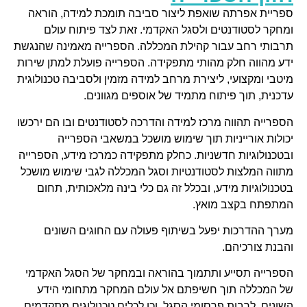
וראה
ם
 שהנגשת
 שירות
נולוגית
 ירכשו
ספרייה
 מושכל
חום
ם
אקדמי
דע
קדמים