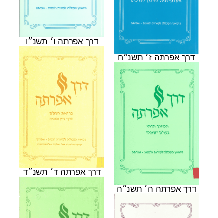
״ו
נ״ד