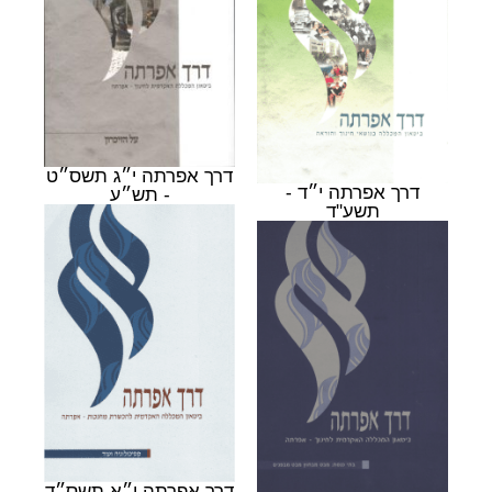
ס״ט
ס״ד