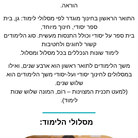
גן, בית
לימודים
.
ואילו
ים הוא
שנות