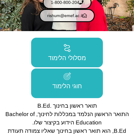
במכללות לחינוך, Bachelor of
 תעודת