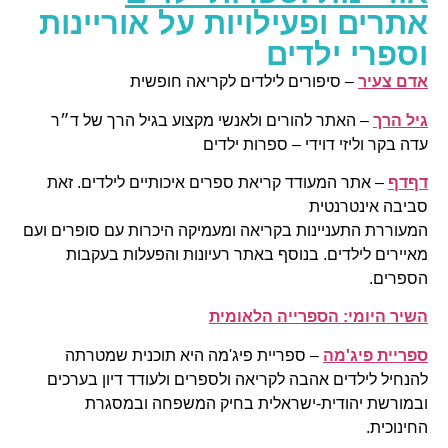
ות
ד״ר
זאת
רים ועם
ת
ה
רכים