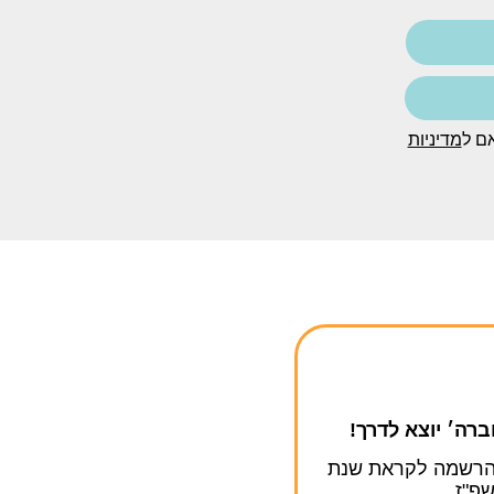
ם ל
מדיניות
ה׳ יוצא לדרך!
ההרשמה לקראת שנת
פ"ז.