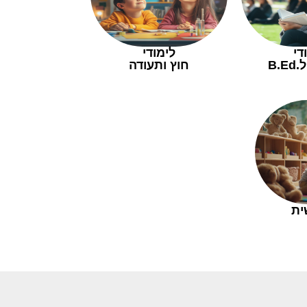
די
לימודי
B.
חוץ ותעודה
ית