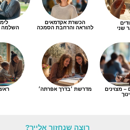
הכשרת אקדמאים
לימו
דים
להוראה והרחבת הסמכה
השלמה ל.Ed
 שני
ם – מצוינים
מדרשת ׳בדרך אפרתה׳
ראש
נוך
רוצה שנחזור אלייך?