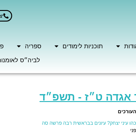
יצ
ודות
תוכניות לימודים
ספריה
פר
לביה״ס לאומנות
 אגדה ט״ז - תשפ״ד
העורכים
הו עיני יצחק? עיונים בבראשית רבה פרשה סה
ני