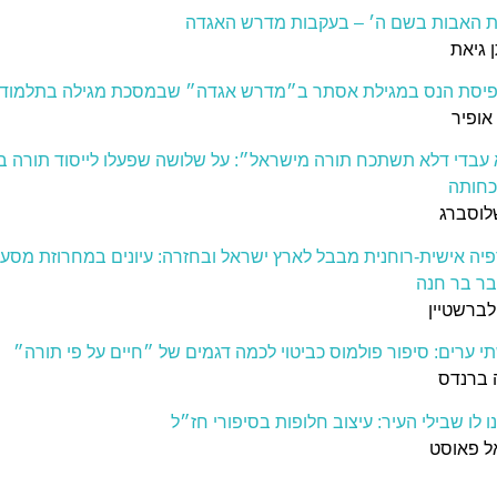
 האבות בשם ה׳ – בעקבות מדרש האגדה
ן גיאת
פיסת הנס במגילת אסתר ב״מדרש אגדה״ שבמסכת מגילה בתלמוד 
ופיר
עבדי דלא תשתכח תורה מישראל״: על שלושה שפעלו לייסוד תורה ב
חותה
לוסברג
פיה אישית-רוחנית מבבל לארץ ישראל ובחזרה: עיונים במחרוזת מסעו
ר בר חנה
ילברשטיין
תי ערים: סיפור פולמוס כביטוי לכמה דגמים של ״חיים על פי תורה״
 ברנדס
 לו שבילי העיר: עיצוב חלופות בסיפורי חז״ל
ל פאוסט