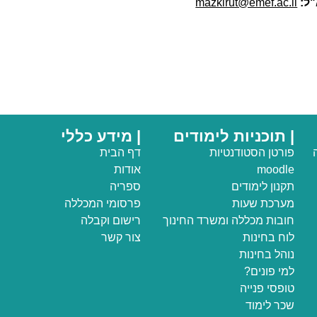
"ל:
mazkirut@emef.ac.il
| תוכניות לימודים
| מידע כללי
פורטן הסטודנטיות
דף הבית
moodle
אודות
תקנון לימודים
ספריה
מערכת שעות
פרסומי המכללה
חובות מכללה ומשרד החינוך
רישום וקבלה
לוח בחינות
צור קשר
נוהל בחינות
למי פונים?
טופסי פנייה
שכר לימוד