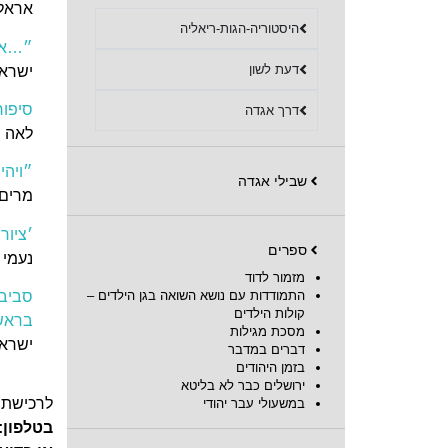
אראלה
היסטוריה-הגות-ריאליה
״…אות
דעת לשון
ישראל
סיפור
דרך אגדה
לאה 
״ויהי
שבילי אגדה
מרים 
׳ציור
ספרים
נעמי 
מזמור לדוד
סביבה
התמודדות עם נושא השואה בגן הילדים –
קולות הילדים
בראש
מסכת מגילות
ישראל
דברים במדבר
בזמן היהודים
ירושלים כבר לא בליטא
לרכישת 
במשעולי עבר יהודי
בטלפון: