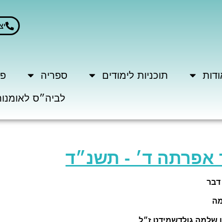
יצ
ודות
תוכניות לימודים
ספריה
פר
לביה״ס לאומנות
 אפרתה ד׳ - תשנ״ד
דבר
ה
ו שלמה גולדשמידט ז״ל