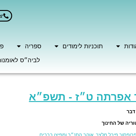
יצ
ודות
תוכניות לימודים
ספריה
פר
לביה״ס לאומנות
 אפרתה ט״ז - תשפ״א
דבר
ריה של החינוך
רופסור פיבל מלצר, אוהב התנ״ך ומפיצו ברבים