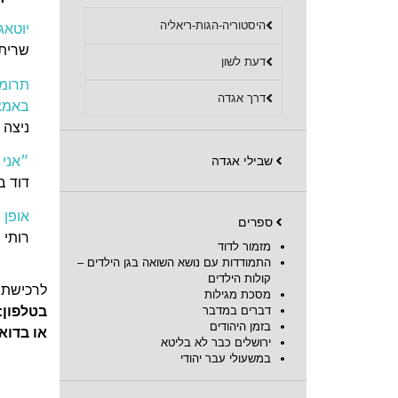
היסטוריה-הגות-ריאליה
יוטאג
שרית 
דעת לשון
דרך אגדה
באמצע
ניצה 
״אני 
שבילי אגדה
דוד בר
אופן 
ספרים
רותי נ
מזמור לדוד
התמודדות עם נושא השואה בגן הילדים –
קולות הילדים
לרכישת 
מסכת מגילות
בטלפון:
דברים במדבר
בזמן היהודים
או בדוא
ירושלים כבר לא בליטא
במשעולי עבר יהודי