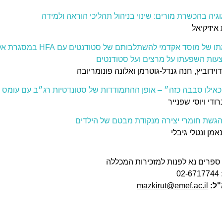
וגיה בהכשרת מורים: שינוי בניהול תהליכי הוראה ולמידה
איזיקיאל
תרומתו של מוסד אקדמי להשתלבותם של סטודנטים
ות השפעתו על מרצים ועל סטודנטים
דוידוביץ, חנה גנדל-גוטרמן ואלונה פונומריובה
כאילו סבבה כזה״ – אופן ההתמודדות של סטונדטיות רג״ב עם עומס ל
ודי ויוסי שפנייר
הגשת חומרי יצירה מנקודת מבטם של הילדים
אמן ונטלי גיבלי
ספרים נא לפנות למזכירות המכללה
02-6717744
"ל:
mazkirut@emef.ac.il